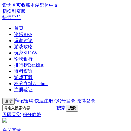
设为首页
收藏本站
繁体中文
切换到窄版
快捷导航
首页
论坛
BBS
玩家讨论
游戏攻略
玩家SHOW
论坛银行
排行榜
Ranklist
资料查询
游戏下载
积分商城
Auction
注册验证
忘记密码
快速注册
QQ号登录
微博登录
登录
搜索
搜索
无限天堂
›
积分商城
会员登录