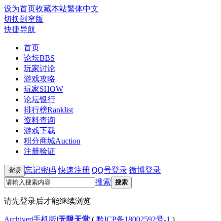
设为首页
收藏本站
繁体中文
切换到窄版
快捷导航
首页
论坛
BBS
玩家讨论
游戏攻略
玩家SHOW
论坛银行
排行榜
Ranklist
资料查询
游戏下载
积分商城
Auction
注册验证
忘记密码
快速注册
QQ号登录
微博登录
登录
搜索
搜索
请先登录后才能继续浏览
Archiver
|
手机版
|
无限天堂
(
黔ICP备18002592号-1
)