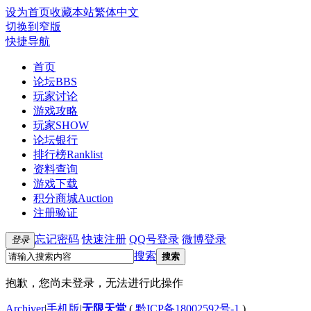
设为首页
收藏本站
繁体中文
切换到窄版
快捷导航
首页
论坛
BBS
玩家讨论
游戏攻略
玩家SHOW
论坛银行
排行榜
Ranklist
资料查询
游戏下载
积分商城
Auction
注册验证
忘记密码
快速注册
QQ号登录
微博登录
登录
搜索
搜索
抱歉，您尚未登录，无法进行此操作
Archiver
|
手机版
|
无限天堂
(
黔ICP备18002592号-1
)