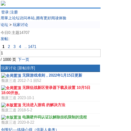
登录
注册
|
用掌上论坛访问本站,拥有更好阅读体验
论坛
>
玩家讨论
今日0
主题14707
|
发帖
|
1
2
3
4
.. 1471
/ 1000 页
下一页
玩家讨论
[新帖排序]
无限游戏准则，2022年1月15日更新
颓废三道
2012-7-1 回52
无限征战新区登录器下载及设置 10月5日
18:00开放。
颓废三道
2023-10-1
无法进入游戏 的解决方法
颓废三道
2018-5-2
电脑硬件码认证以解除挂机限制的流程
颓废三道
2020-8-22
创誓纪----练级心得（供新人参考）